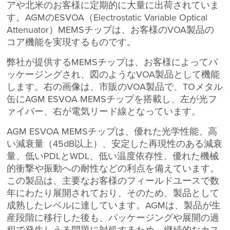
アや北米のお客様に定期的に大量に出荷されていま
す。AGMのESVOA（Electrostatic Variable Optical
Attenuator）MEMSチップは、お客様のVOA製品の
コア機能を実現するものです。
弊社が提供するMEMSチップは、お客様によってパ
ッケージングされ、図のようなVOA製品として機能
します。右の画像は、市販のVOA製品で、TOメタル
缶にAGM ESVOA MEMSチップを搭載し、左が光フ
ァイバー、右が電気リード線となっています。
AGM ESVOA MEMSチップは、優れた光学性能、高
い減衰量（45dB以上）、安定した再現性のある減衰
量、低いPDLとWDL、低い温度依存性、優れた機械
的衝撃や振動への耐性などの利点を備えています。
この製品は、主要なお客様のフィールドユースで数
年にわたり展開されており、そのため、製品として
成熟したレベルに達しています。AGMは、製品が生
産段階に移行した後も、パッケージングや展開の過
程で発生しうる問題に対処するため、継続的なカス